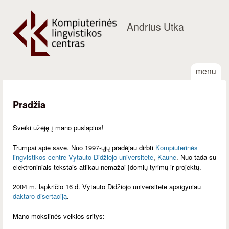
Skip to main content
Andrius Utka
menu
Pradžia
Sveiki užėję į mano puslapius!
Trumpai apie save. Nuo 1997-ųjų pradėjau dirbti
Kompiuterinės
lingvistikos centre
Vytauto Didžiojo universitete
,
Kaune
. Nuo tada su
elektroniniais tekstais atlikau nemažai įdomių tyrimų ir projektų.
2004 m. lapkričio 16 d. Vytauto Didžiojo universitete apsigyniau
daktaro disertaciją
.
Mano mokslinės veiklos sritys: